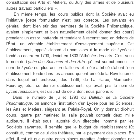
consultation des Arts et Métiers, du Jury des armes et de plusieurs
autres travaux particuliers ».
En même temps, les cours publics dont la Société avait eu
l'initiative [cette formulation n'est pas correcte. Les savants en
général, dont bien sûr des membres de la Société Philomathique,
avaient simplement et bien naturellement désiré donner des cours]
prenaient un essor inattendu et tendaient à reconstituer, en dehors de
l'État, un véritable établissement d'enseignement supérieur. Cet
établissement, appelé d'abord du nom alors à la mode de
Lycée
et
fondé ou accru en 1793, devint en 1803 l'Athénée des arts. C'est sous
le nom de
Lycée des Sciences et des Arts
qu'il est surtout connu. Le
nom de
Lycée
est plus ancien d'ailleurs et a été attribué d'abord à un
établissement fondé dans les années qui ont précédé la Révolution et
dans lequel ont professé, dés 1788, de La Harpe, Marmontel,
Fourcroy, etc.; ce dernier établissement, qui avait pris le nom de
Lycée républicain
, est distinct de celui dont nous parlons ici.
Dans le numéro de juillet 1793 du
Bulletin de la Société
Philomathique
, on annonce l'institution d'un Lycée pour les Sciences,
les Arts et Métiers, siégeant au Palais-Royal. On y donnait dix-huit
cours, quatre par matinée; la salle pouvait contenir deux mille
auditeurs. Il était sous l'autorité d'un directoire, nommé par les
Sociétés savantes. Il semble que le budget de rétablissement fût
constitué, comme celui des théâtres, par le payement des places. En
effet, il est dit que quatre cents places gratuites étaient données par