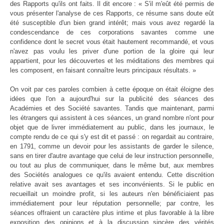
des Rapports qu'ils ont faits. Il dit encore : « S'il m'eût été permis de
vous présenter l'analyse de ces Rapports, ce résume sans doute eût
été susceptible d'un bien grand intérêt; mais vous avez regardé la
condescendance de ces corporations savantes comme une
confidence dont le secret vous était hautement recommandé, et vous
n'avez pas voulu les priver d'une portion de la gloire qui leur
appartient, pour les découvertes et les méditations des membres qui
les composent, en faisant connaître leurs principaux résultats. »
On voit par ces paroles combien à cette époque on était éloigne des
idées que l'on a aujourd'hui sur la publicité des séances des
Académies et des Société savantes. Tandis que maintenant, parmi
les étrangers qui assistent à ces séances, un grand nombre n'ont pour
objet que de livrer immédiatement au public, dans les journaux, le
compte rendu de ce qui s'y est dit et passé : on regardait au contraire,
en 1791, comme un devoir pour les assistants de garder le silence,
sans en tirer d'autre avantage que celui de leur instruction personnelle,
ou tout au plus de communiquer, dans le même but, aux membres
des Sociétés analogues ce qu'ils avaient entendu. Cette discrétion
relative avait ses avantages et ses inconvénients. Si le public en
recueillait un moindre profit, si les auteurs n'en bénéficiaient pas
immédiatement pour leur réputation personnelle; par contre, les
séances offraient un caractère plus intime et plus favorable à la libre
exposition des opinions et à la discussion sincère des vérités