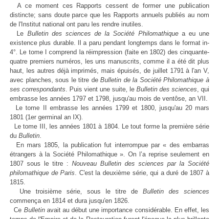
A ce moment ces Rapports cessent de former une publication
distincte; sans doute parce que les Rapports annuels publiés au nom
de l'Institut national ont paru les rendre inutiles.
Le
Bulletin des sciences de la Société Philomathique
a eu une
existence plus durable. Il a paru pendant longtemps dans le format in-
4°. Le tome I comprend la réimpression (faite en 1802) des cinquante-
quatre premiers numéros, les uns manuscrits, comme il a été dit plus
haut, les autres déjà imprimés, mais épuisés, de juillet 1791 à l'an V,
avec planches, sous le titre de
Bulletin de la Société Philomathique à
ses correspondants
. Puis vient une suite, le
Bulletin des sciences
, qui
embrasse les années 1797 et 1798, jusqu'au mois de ventôse, an VII.
Le tome II embrasse les années 1799 et 1800, jusqu'au 20 mars
1801 (1er germinal an IX).
Le tome III, les années 1801 à 1804. Le tout forme la première série
du
Bulletin
.
En mars 1805, la publication fut interrompue par « des embarras
étrangers à la Société Philomathique ». On l’a reprise seulement en
1807 sous le titre :
Nouveau Bulletin des sciences par la Société
philomathique de Paris
. C'est la deuxième série, qui a duré de 1807 à
1815.
Une troisième série, sous le titre de
Bulletin des sciences
commença en 1814 et dura jusqu'en 1826.
Ce
Bulletin
avait au début une importance considérable. En effet, les