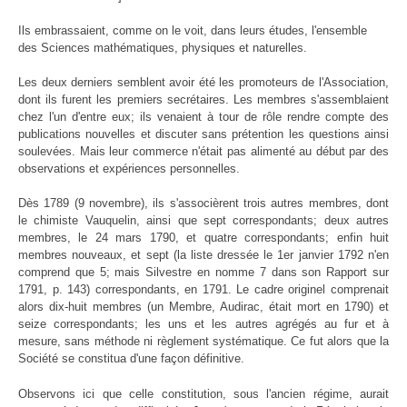
Ils embrassaient, comme on le voit, dans leurs études, l'ensemble
des Sciences mathématiques, physiques et naturelles.
Les deux derniers semblent avoir été les promoteurs de l'Association,
dont ils furent les premiers secrétaires. Les membres s'assemblaient
chez l'un d'entre eux; ils venaient à tour de rôle rendre compte des
publications nouvelles et discuter sans prétention les questions ainsi
soulevées. Mais leur commerce n'était pas alimenté au début par des
observations et expériences personnelles.
Dès 1789 (9 novembre), ils s'associèrent trois autres membres, dont
le chimiste Vauquelin, ainsi que sept correspondants; deux autres
membres, le 24 mars 1790, et quatre correspondants; enfin huit
membres nouveaux, et sept (la liste dressée le 1er janvier 1792 n'en
comprend que 5; mais Silvestre en nomme 7 dans son Rapport sur
1791, p. 143) correspondants, en 1791. Le cadre originel comprenait
alors dix-huit membres (un Membre, Audirac, était mort en 1790) et
seize correspondants; les uns et les autres agrégés au fur et à
mesure, sans méthode ni règlement systématique. Ce fut alors que la
Société se constitua d'une façon définitive.
Observons ici que celle constitution, sous l'ancien régime, aurait