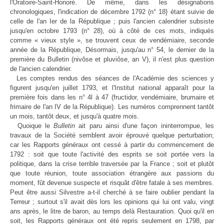
l'Oratoire-Saint-Honoré. De même, dans les désignations
chronologiques, l'indication de décembre 1792 (n° 18} étant suivie de
celle de l'an Ier de la République ; puis l'ancien calendrier subsiste
jusqu'en octobre 1793 (n° 28), où à côté de ces mots, indiqués
comme « vieux style », se trouvent ceux de vendémiaire, seconde
année de la République, Désormais, jusqu'au n° 54, le dernier de la
première du Bulletin (nivôse et pluviôse, an V), il n'est plus question
de l'ancien calendrier.
Les comptes rendus des séances de l'Académie des sciences y
figurent jusqu'en juillet 1793, et l'Institut national apparaît pour la
première fois dans les n° 4l à 47 (fructidor, vendémiaire, brumaire et
frimaire de l'an IV de la République). Les numéros comprennent tantôt
un mois, tantôt deux, et jusqu'à quatre mois.
Quoique le
Bulletin
ait paru ainsi d'une façon ininterrompue, les
travaux de la Société semblent avoir éprouvé quelque perturbation;
car les Rapports généraux ont cessé à partir du commencement de
1792 : soit que toute l'activité des esprits se soit portée vers la
politique, dans la crise terrible traversée par la France ; soit et plutôt
que toute réunion, toute association étrangère aux passions du
moment, fût devenue suspecte et risquât d'être fatale à ses membres.
Peut être aussi Silvestre a-t-il cherché à se faire oublier pendant la
Terreur ; surtout s'il avait dès lors les opinions qui lui ont valu, vingt
ans après, le litre de baron, au temps delà Restauration. Quoi qu'il en
soit, les Rapports généraux ont été repris seulement en 1798, par