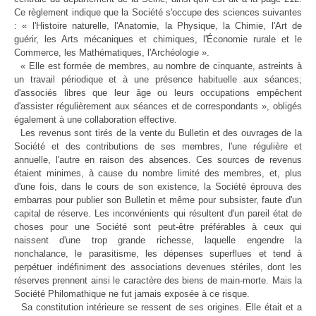
Ce règlement indique que la Société s'occupe des sciences suivantes
: « l'Histoire naturelle, l'Anatomie, la Physique, la Chimie, l'Art de
guérir, les Arts mécaniques et chimiques, l'Économie rurale et le
Commerce, les Mathématiques, l'Archéologie ».
« Elle est formée de membres, au nombre de cinquante, astreints à
un travail périodique et à une présence habituelle aux séances;
d'associés libres que leur âge ou leurs occupations empêchent
d'assister régulièrement aux séances et de correspondants », obligés
également à une collaboration effective.
Les revenus sont tirés de la vente du Bulletin et des ouvrages de la
Société et des contributions de ses membres, l'une régulière et
annuelle, l'autre en raison des absences. Ces sources de revenus
étaient minimes, à cause du nombre limité des membres, et, plus
d'une fois, dans le cours de son existence, la Société éprouva des
embarras pour publier son Bulletin et même pour subsister, faute d'un
capital de réserve. Les inconvénients qui résultent d'un pareil état de
choses pour une Société sont peut-être préférables à ceux qui
naissent d'une trop grande richesse, laquelle engendre la
nonchalance, le parasitisme, les dépenses superflues et tend à
perpétuer indéfiniment des associations devenues stériles, dont les
réserves prennent ainsi le caractère des biens de main-morte. Mais la
Société Philomathique ne fut jamais exposée à ce risque.
Sa constitution intérieure se ressent de ses origines. Elle était et a