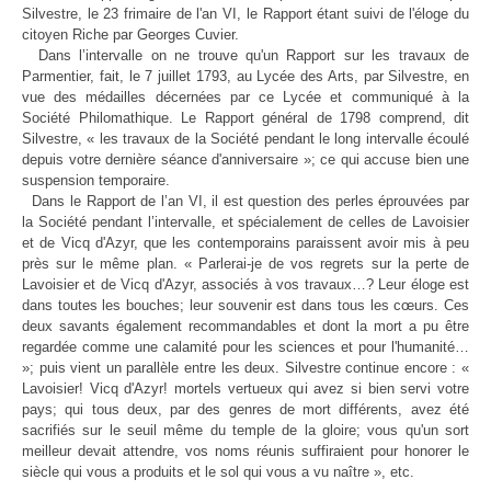
Silvestre, le 23 frimaire de l'an VI, le Rapport étant suivi de l'éloge du
citoyen Riche par Georges Cuvier.
Dans l’intervalle on ne trouve qu'un Rapport sur les travaux de
Parmentier, fait, le 7 juillet 1793, au Lycée des Arts, par Silvestre, en
vue des médailles décernées par ce Lycée et communiqué à la
Société Philomathique. Le Rapport général de 1798 comprend, dit
Silvestre, « les travaux de la Société pendant le long intervalle écoulé
depuis votre dernière séance d'anniversaire »; ce qui accuse bien une
suspension temporaire.
Dans le Rapport de l’an VI, il est question des perles éprouvées par
la Société pendant l’intervalle, et spécialement de celles de Lavoisier
et de Vicq d'Azyr, que les contemporains paraissent avoir mis à peu
près sur le même plan. « Parlerai-je de vos regrets sur la perte de
Lavoisier et de Vicq d'Azyr, associés à vos travaux…? Leur éloge est
dans toutes les bouches; leur souvenir est dans tous les cœurs. Ces
deux savants également recommandables et dont la mort a pu être
regardée comme une calamité pour les sciences et pour l'humanité…
»; puis vient un parallèle entre les deux. Silvestre continue encore : «
Lavoisier! Vicq d'Azyr! mortels vertueux qui avez si bien servi votre
pays; qui tous deux, par des genres de mort différents, avez été
sacrifiés sur le seuil même du temple de la gloire; vous qu'un sort
meilleur devait attendre, vos noms réunis suffiraient pour honorer le
siècle qui vous a produits et le sol qui vous a vu naître », etc.