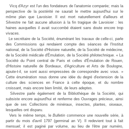
Vicq d'Azyr est l'un des fondateurs de l'anatomie comparée; mais la
perspective de la postérité ne saurait le mettre aujourd'hui sur le
môme plan que Lavoisier. Il est mort naturellement d'ailleurs et
Silvestre ne fait aucune allusion à la fin tragique de Lavoisier : les
haines auxquelles il avait succombé étaient sans doute encore trop
vivaces.
Le secrétaire de la Société, énumérant les travaux de celle-ci, parle
des Commissions qui rendaient compte des séances de l'Institut
national, de la Société d'Histoire naturelle, de la Société de médecine,
de la Société médicale d'Émulation, de la Société philotechnique. « La
Société du Point central de Paris et celles d'Émulation de Rouen,
d'Histoire naturelle de Bordeaux, d'Agriculture et Arts de Boulogne,
ajoute-t-il, se sont aussi empressées de correspondre avec vous. »
Cette énumération nous donne une idée du degré d'extension de la
culture des sciences en France à celte époque, et du nombre
croissant, mais encore bien limité, de leurs adeptes.
Silvestre parle également de la Bibliothèque de la Société, qui
subsiste encore aujourd'hui et renferme des Ouvrages précieux, ainsi
que de ses Collections de minéraux, insectes, plantes, oiseaux,
lesquelles ont disparu.
Vers le même temps, le
Bulletin
commence une nouvelle série, à
partir du mois d'avril 1797 (germinal an V). Il redevient tout à fait
mensuel; il est paginé par volume, au lieu de l'être par numéro,