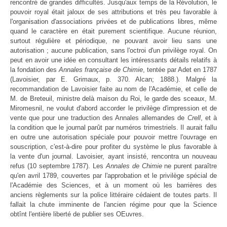
rencontré de grandes difficultés. Jusqu'aux temps de la Révolution, le
pouvoir royal était jaloux de ses attributions et très peu favorable à
l'organisation d'associations privées et de publications libres, même
quand le caractère en était purement scientifique. Aucune réunion,
surtout régulière et périodique, ne pouvant avoir lieu sans une
autorisation ; aucune publication, sans l'octroi d'un privilège royal. On
peut en avoir une idée en consultant les intéressants détails relatifs à
la fondation des
Annales française de Chimie
, tentée par Adet en 1787
(Lavoisier, par E. Grimaux, p. 370. Alcan; 1888.). Malgré la
recommandation de Lavoisier faite au nom de l'Académie, et celle de
M. de Breteuil, ministre delà maison du Roi, le garde des sceaux, M.
Miromesnil, ne voulut d'abord accorder le privilège d'impression et de
vente que pour une traduction des Annales allemandes de
Crell
, et à
la condition que le journal parût par numéros trimestriels. Il aurait fallu
en outre une autorisation spéciale pour pouvoir mettre l'ouvrage en
souscription, c'est-à-dire pour profiter du système le plus favorable à
la vente d'un journal. Lavoisier, ayant insisté, rencontra un nouveau
refus (10 septembre 1787). Les
Annales de Chimie
ne purent paraître
qu'en avril 1789, couvertes par l'approbation et le privilège spécial de
l'Académie des Sciences, et à un moment où les barrières des
anciens règlements sur la police littéraire cédaient de toutes parts. Il
fallait la chute imminente de l'ancien régime pour que la Science
obtînt l'entière liberté de publier ses OEuvres.