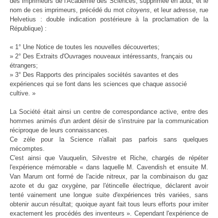
des imprimeurs de l'Académie des Sciences, supprimée en août, et le
nom de ces imprimeurs, précédé du mot
citoyens
, et leur adresse, rue
Helvetius : double indication postérieure à la proclamation de la
République) :
« 1° Une Notice de toutes les nouvelles découvertes;
» 2° Des Extraits d'Ouvrages nouveaux intéressants, français ou
étrangers;
» 3° Des Rapports des principales sociétés savantes et des
expériences qui se font dans les sciences que chaque associé
cultive. »
La Société était ainsi un centre de correspondance active, entre des
hommes animés d'un ardent désir de s'instruire par la communication
réciproque de leurs connaissances.
Ce zèle pour la Science n'allait pas parfois sans quelques
mécomptes.
C'est ainsi que Vauquelin, Silvestre et Riche, chargés de répéter
l'expérience mémorable « dans laquelle M. Cavendish et ensuite M.
Van Marum ont formé de l'acide nitreux, par la combinaison du gaz
azote et du gaz oxygène, par l'étincelle électrique, déclarent avoir
tenté vainement une longue suite d'expériences très variées, sans
obtenir aucun résultat; quoique ayant fait tous leurs efforts pour imiter
exactement les procédés des inventeurs ». Cependant l'expérience de