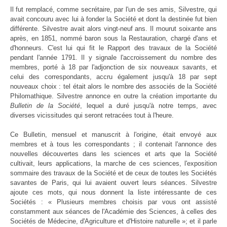
Il fut remplacé, comme secrétaire, par l'un de ses amis, Silvestre, qui
avait concouru avec lui à fonder la Société et dont la destinée fut bien
différente. Silvestre avait alors vingt-neuf ans. Il mourut soixante ans
après, en 1851, nommé baron sous la Restauration, chargé d'ans et
d'honneurs. C'est lui qui fit le Rapport des travaux de la Société
pendant l'année 1791. Il y signale l'accroissement du nombre des
membres, porté à 18 par l'adjonction de six nouveaux savants, et
celui des correspondants, accru également jusqu'à 18 par sept
nouveaux choix : tel était alors le nombre des associés de la Société
Philomathique. Silvestre annonce en outre la création importante du
Bulletin de la Société
, lequel a duré jusqu'à notre temps, avec
diverses vicissitudes qui seront retracées tout à l'heure.
Ce Bulletin, mensuel et manuscrit à l'origine, était envoyé aux
membres et à tous les correspondants ; il contenait l'annonce des
nouvelles découvertes dans les sciences et arts que la Société
cultivait, leurs applications, la marche de ces sciences, l'exposition
sommaire des travaux de la Société et de ceux de toutes les Sociétés
savantes de Paris, qui lui avaient ouvert leurs séances. Silvestre
ajoute ces mots, qui nous donnent la liste intéressante de ces
Sociétés : « Plusieurs membres choisis par vous ont assisté
constamment aux séances de l'Académie des Sciences, à celles des
Sociétés de Médecine, d'Agriculture et d'Histoire naturelle »; et il parle