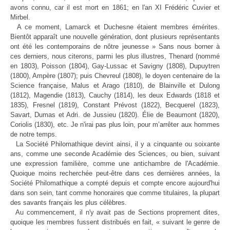
avons connu, car il est mort en 1861; en l'an XI Frédéric Cuvier et
Mirbel.
A ce moment, Lamarck et Duchesne étaient membres émérites.
Bientôt apparaît une nouvelle génération, dont plusieurs représentants
ont été les contemporains de nôtre jeunesse » Sans nous borner à
ces derniers, nous citerons, parmi les plus illustres, Thenard (nommé
en 1803), Poisson (1804), Gay-Lussac et Savigny (1808), Dupuytren
(1800), Ampère (1807); puis Chevreul (1808), le doyen centenaire de la
Science française, Malus et Arago (1810), de Blainville et Dulong
(1812), Magendie (1813), Cauchy (1814), les deux Edwards (1818 et
1835), Fresnel (1819), Constant Prévost (1822), Becquerel (1823),
Savart, Dumas et Adri. de Jussieu (1820). Élie de Beaumont (1820),
Coriolis (1830), etc. Je n'irai pas plus loin, pour m’arrêter aux hommes
de notre temps.
La Société Philomathique devint ainsi, il y a cinquante ou soixante
ans, comme une seconde Académie des Sciences, ou bien, suivant
une expression familière, comme une antichambre de l'Académie.
Quoique moins recherchée peut-être dans ces dernières années, la
Société Philomathique a compté depuis et compte encore aujourd'hui
dans son sein, tant comme honoraires que comme titulaires, la plupart
des savants français les plus célèbres.
Au commencement, il n'y avait pas de Sections proprement dites,
quoique les membres fussent distribués en fait, « suivant le genre de