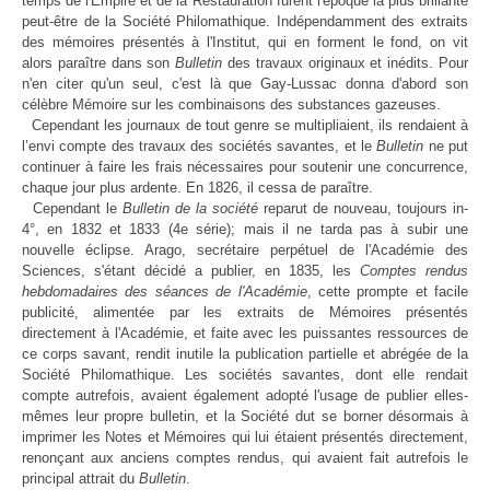
temps de l'Empire et de la Restauration furent l'époque la plus brillante
peut-être de la Société Philomathique. Indépendamment des extraits
des mémoires présentés à l'Institut, qui en forment le fond, on vit
alors paraître dans son
Bulletin
des travaux originaux et inédits. Pour
n'en citer qu'un seul, c'est là que Gay-Lussac donna d'abord son
célèbre Mémoire sur les combinaisons des substances gazeuses.
Cependant les journaux de tout genre se multipliaient, ils rendaient à
l’envi compte des travaux des sociétés savantes, et le
Bulletin
ne put
continuer à faire les frais nécessaires pour soutenir une concurrence,
chaque jour plus ardente. En 1826, il cessa de paraître.
Cependant le
Bulletin de la société
reparut de nouveau, toujours in-
4°, en 1832 et 1833 (4e série); mais il ne tarda pas à subir une
nouvelle éclipse. Arago, secrétaire perpétuel de l'Académie des
Sciences, s'étant décidé a publier, en 1835, les
Comptes rendus
hebdomadaires des séances de l'Académie
, cette prompte et facile
publicité, alimentée par les extraits de Mémoires présentés
directement à l'Académie, et faite avec les puissantes ressources de
ce corps savant, rendit inutile la publication partielle et abrégée de la
Société Philomathique. Les sociétés savantes, dont elle rendait
compte autrefois, avaient également adopté l'usage de publier elles-
mêmes leur propre bulletin, et la Société dut se borner désormais à
imprimer les Notes et Mémoires qui lui étaient présentés directement,
renonçant aux anciens comptes rendus, qui avaient fait autrefois le
principal attrait du
Bulletin
.