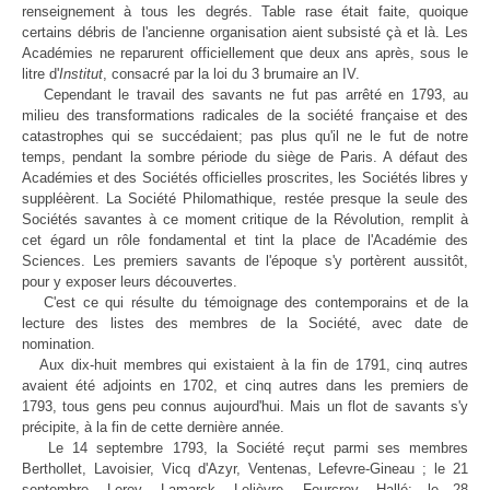
renseignement à tous les degrés. Table rase était faite, quoique
certains débris de l'ancienne organisation aient subsisté çà et là. Les
Académies ne reparurent officiellement que deux ans après, sous le
litre d'
Institut
, consacré par la loi du 3 brumaire an IV.
Cependant le travail des savants ne fut pas arrêté en 1793, au
milieu des transformations radicales de la société française et des
catastrophes qui se succédaient; pas plus qu'il ne le fut de notre
temps, pendant la sombre période du siège de Paris. A défaut des
Académies et des Sociétés officielles proscrites, les Sociétés libres y
suppléèrent. La Société Philomathique, restée presque la seule des
Sociétés savantes à ce moment critique de la Révolution, remplit à
cet égard un rôle fondamental et tint la place de l'Académie des
Sciences. Les premiers savants de l'époque s'y portèrent aussitôt,
pour y exposer leurs découvertes.
C'est ce qui résulte du témoignage des contemporains et de la
lecture des listes des membres de la Société, avec date de
nomination.
Aux dix-huit membres qui existaient à la fin de 1791, cinq autres
avaient été adjoints en 1702, et cinq autres dans les premiers de
1793, tous gens peu connus aujourd'hui. Mais un flot de savants s'y
précipite, à la fin de cette dernière année.
Le 14 septembre 1793, la Société reçut parmi ses membres
Berthollet, Lavoisier, Vicq d'Azyr, Ventenas, Lefevre-Gineau ; le 21
septembre, Leroy, Lamarck, Lelièvre, Fourcroy, Hallé; le 28