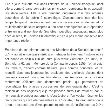
Elle a joué quelque rôle dans l'histoire de la Science française, dont
elle a compté dans son sein les principaux représentants et accueilli
les découvertes. Elle a été pendant longtemps l'un des organes
essentiels de la publicité scientifique. Quoique dans ces derniers
temps le grand développement des connaissances modernes et la
multiplication de leurs adeptes ait eu pour conséquence leur répartition
entre un grand nombre de Sociétés nouvelles analogues, mais plus
spécialisées, la Société Philomathique n'en a pas moins conservé une
importance réelle.
En raison de ces circonstances, les Membres de la Société ont pensé
qu'il y aurait un certain intérêt à en retracer brièvement l'histoire et ils
ont confié ce soin à l'un de leurs plus vieux Confrères [en 1888, M.
Berthelot a 61 ans]. Membre de la Companie depuis 1855, j'en ai suivi
les travaux, d'abord comme titulaire, puis comme honoraire, et j'ai
recueilli dans ma jeunesse les traditions des vieillards d'alors, dont
plusieurs avaient connu les fondateurs. Les Archives de la Société
renferment d'ailleurs des documents précis, qui permettent de
reconstituer les phases successives de son organisation. C'est le
tableau de ces origines que je me propose surtout de retracer; car, si
l'on voulait procéder autrement, c'est-à-dire si l'on voulait résumer les
découvertes qui ont été présentées à la Société, il faudrait entrer dans
le vaste exposé des développements mêmes de la Science au XIXe