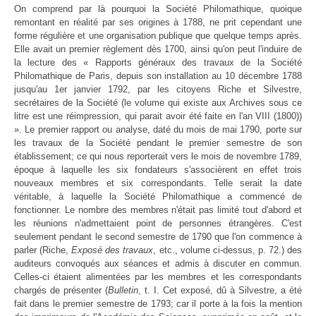
On comprend par là pourquoi la Société Philomathique, quoique
remontant en réalité par ses origines à 1788, ne prit cependant une
forme régulière et une organisation publique que quelque temps après.
Elle avait un premier règlement dès 1700, ainsi qu'on peut l'induire de
la lecture des « Rapports généraux des travaux de la Société
Philomathique de Paris, depuis son installation au 10 décembre 1788
jusqu'au 1er janvier 1792, par les citoyens Riche et Silvestre,
secrétaires de la Société (le volume qui existe aux Archives sous ce
litre est une réimpression, qui parait avoir été faite en l'an VIII (1800))
». Le premier rapport ou analyse, daté du mois de mai 1790, porte sur
les travaux de la Société pendant le premier semestre de son
établissement; ce qui nous reporterait vers le mois de novembre 1789,
époque à laquelle les six fondateurs s'associèrent en effet trois
nouveaux membres et six correspondants. Telle serait la date
véritable, à laquelle la Société Philomathique a commencé de
fonctionner. Le nombre des membres n'était pas limité tout d'abord et
les réunions n'admettaient point de personnes étrangères. C'est
seulement pendant le second semestre de 1790 que l'on commence à
parler (Riche,
Exposé des travaux
, etc., volume ci-dessus, p. 72.) des
auditeurs convoqués aux séances et admis à discuter en commun.
Celles-ci étaient alimentées par les membres et les correspondants
chargés de présenter (
Bulletin
, t. I. Cet exposé, dû à Silvestre, a été
fait dans le premier semestre de 1793; car il porte à la fois la mention