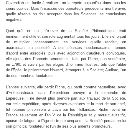
Cavendish est facile à réaliser : on la répète aujourd'hui dans tous les
cours publics. Mais l'insuccès des opérateurs précédents montre avec
quelle réserve on doit accepter dans les Sciences les conclusions
négatives.
Quoi qu'il en soit, l'œuvre de la Société Philomathique était
éminemment utile et son rôle augmentait tous les jours. Elle s'efforçait
de multiplier incessamment les services qu'elle rendait, en
accroissant sa publicité. A ses séances hebdomadaires, tenues
d'abord entre associés, puis avec adjonction d'auditeurs convoqués,
elle ajouta des Rapports semestriels, faits par Riche, son secrétaire,
en 1790; et suivis par les éloges d'hommes illustres, tels que l'abbé
de l'Épée, le philanthrope Howard, étrangers à la Société; Audirac, l'un
de ses membres fondateurs.
L'année suivante, elle perdit Riche, qui partit comme naturaliste, avec
d'Entrecasteaux, dans l'expédition envoyé à la recherche de
Lapérouse. Il ne devait plus prendre part aux travaux de la Société,
car celle expédition, après diverses aventures et la mort de son chef,
fut retenue prisonnière à Java par les Hollandais. Riche revint en
France seulement en l'an V de la République et y mourut aussitôt,
épuisé de fatigue, à l'âge de trente-cinq ans : la Société perdait en lui
son principal fondateur et l'un de ses plus ardents promoteurs.