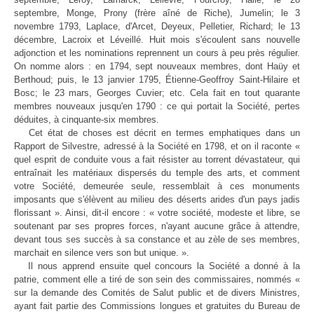
septembre, Monge, Prony (frère aîné de Riche), Jumelin; le 3
novembre 1793, Laplace, d'Arcet, Deyeux, Pelletier, Richard; le 13
décembre, Lacroix et Léveillé. Huit mois s'écoulent sans nouvelle
adjonction et les nominations reprennent un cours à peu près régulier.
On nomme alors : en 1794, sept nouveaux membres, dont Haüy et
Berthoud; puis, le 13 janvier 1795, Étienne-Geoffroy Saint-Hilaire et
Bosc; le 23 mars, Georges Cuvier; etc. Cela fait en tout quarante
membres nouveaux jusqu'en 1790 : ce qui portait la Société, pertes
déduites, à cinquante-six membres.
Cet état de choses est décrit en termes emphatiques dans un
Rapport de Silvestre, adressé à la Société en 1798, et on il raconte «
quel esprit de conduite vous a fait résister au torrent dévastateur, qui
entraînait les matériaux dispersés du temple des arts, et comment
votre Société, demeurée seule, ressemblait à ces monuments
imposants que s'élèvent au milieu des déserts arides d'un pays jadis
florissant ». Ainsi, dit-il encore : « votre société, modeste et libre, se
soutenant par ses propres forces, n'ayant aucune grâce à attendre,
devant tous ses succès à sa constance et au zèle de ses membres,
marchait en silence vers son but unique. ».
Il nous apprend ensuite quel concours la Société a donné à la
patrie, comment elle a tiré de son sein des commissaires, nommés «
sur la demande des Comités de Salut public et de divers Ministres,
ayant fait partie des Commissions longues et gratuites du Bureau de