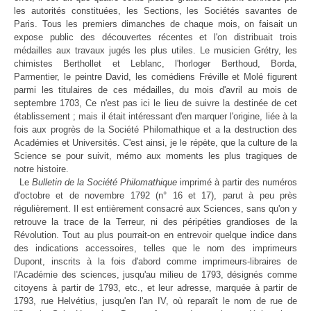
les autorités constituées, les Sections, les Sociétés savantes de
Paris. Tous les premiers dimanches de chaque mois, on faisait un
expose public des découvertes récentes et l'on distribuait trois
médailles aux travaux jugés les plus utiles. Le musicien Grétry, les
chimistes Berthollet et Leblanc, l'horloger Berthoud, Borda,
Parmentier, le peintre David, les comédiens Fréville et Molé figurent
parmi les titulaires de ces médailles, du mois d'avril au mois de
septembre 1703, Ce n'est pas ici le lieu de suivre la destinée de cet
établissement ; mais il était intéressant d'en marquer l'origine, liée à la
fois aux progrès de la Société Philomathique et a la destruction des
Académies et Universités. C'est ainsi, je le répète, que la culture de la
Science se pour suivit, mémo aux moments les plus tragiques de
notre histoire.
Le
Bulletin de la Société Philomathique
imprimé à partir des numéros
d'octobre et de novembre 1792 (n° 16 et 17), parut à peu près
régulièrement. Il est entièrement consacré aux Sciences, sans qu'on y
retrouve la trace de la Terreur, ni des péripéties grandioses de la
Révolution. Tout au plus pourrait-on en entrevoir quelque indice dans
des indications accessoires, telles que le nom des imprimeurs
Dupont, inscrits à la fois d'abord comme imprimeurs-libraires de
l'Académie des sciences, jusqu'au milieu de 1793, désignés comme
citoyens à partir de 1793, etc., et leur adresse, marquée à partir de
1793, rue Helvétius, jusqu'en l'an IV, où reparaît le nom de rue de