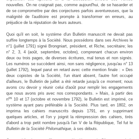
nouvelles. On ne craignait pas, comme aujourd'hui, de se hasarder et
de se compromettre par des conjectures parfois aventureuses, que la
malignité de l'auditoire est prompte à transformer en erreurs, au
préjudice de la réputation de leurs auteurs.
Quoi qu'il en soit, le système d'un Bulletin manuscrit ne devait pas
suffire longtemps à la Société. Nous possédons dans ses Archives le
n°1 (juillet 1791) signé Brongniart, président, et Riche, secrétaire; les
n° 2, 3, 4 (août, septembre, octobre), comprenant chacun environ
deux ou trois pages, de diverses écritures, mal tenus et non signés.
Les numéros se succèdent ainsi, non sans négligence, jusqu'au n° 13
(juillet 1792), lequel parut en retard avec cette mention finale : « Des
deux copistes de la Société, l'un étant absent, l'autre fort occupé
d'ailleurs, le Bulletin de juillet a été retarde jusqu'à ce moment; nous
avons cru devoir y réunir celui d'août pour remplir les engagements
que nous avons pris avec nos correspondants. » Mais, à partir des
os
n
10 et 17 (octobre et novembre 1792), le Bulletin est imprimé, ce
système ayant paru préférable à la Société. Plus tard, en 1802, on
imprima les cahiers manuscrits depuis 1791, en y supprimant
quelques articles, et l'on y joignit la réimpression des cahiers, tirés
d'abord a trop petit nombre jusqu'à l'an V de la République, Tel fut le
Bulletin de la Société Philomathique
, à ses débuts.