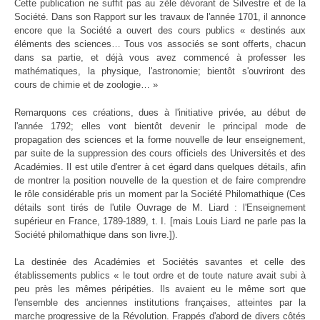
Cette publication ne suffit pas au zèle dévorant de Silvestre et de la
Société. Dans son Rapport sur les travaux de l'année 1701, il annonce
encore que la Société a ouvert des cours publics « destinés aux
éléments des sciences… Tous vos associés se sont offerts, chacun
dans sa partie, et déjà vous avez commencé à professer les
mathématiques, la physique, l'astronomie; bientôt s'ouvriront des
cours de chimie et de zoologie… »
Remarquons ces créations, dues à l'initiative privée, au début de
l'année 1792; elles vont bientôt devenir le principal mode de
propagation des sciences et la forme nouvelle de leur enseignement,
par suite de la suppression des cours officiels des Universités et des
Académies. Il est utile d'entrer à cet égard dans quelques détails, afin
de montrer la position nouvelle de la question et de faire comprendre
le rôle considérable pris un moment par la Société Philomathique (Ces
détails sont tirés de l'utile Ouvrage de M. Liard : l'Enseignement
supérieur en France, 1789-1889, t. I. [mais Louis Liard ne parle pas la
Société philomathique dans son livre.]).
La destinée des Académies et Sociétés savantes et celle des
établissements publics « le tout ordre et de toute nature avait subi à
peu près les mêmes péripéties. Ils avaient eu le même sort que
l'ensemble des anciennes institutions françaises, atteintes par la
marche progressive de la Révolution. Frappés d'abord de divers côtés