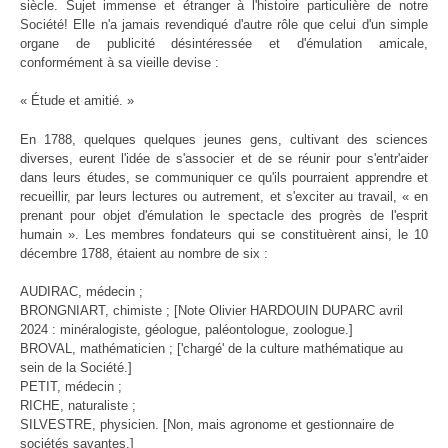
siècle. Sujet immense et étranger à l'histoire particulière de notre
Société! Elle n'a jamais revendiqué d'autre rôle que celui d'un simple
organe de publicité désintéressée et d'émulation amicale,
conformément à sa vieille devise :
« Étude et amitié. »
En 1788, quelques quelques jeunes gens, cultivant des sciences
diverses, eurent l'idée de s'associer et de se réunir pour s'entr'aider
dans leurs études, se communiquer ce qu'ils pourraient apprendre et
recueillir, par leurs lectures ou autrement, et s'exciter au travail, « en
prenant pour objet d'émulation le spectacle des progrès de l'esprit
humain ». Les membres fondateurs qui se constituèrent ainsi, le 10
décembre 1788, étaient au nombre de six :
AUDIRAC, médecin ;
BRONGNIART, chimiste ; [Note Olivier HARDOUIN DUPARC avril
2024 : minéralogiste, géologue, paléontologue, zoologue.]
BROVAL, mathématicien ; ['chargé' de la culture mathématique au
sein de la Société.]
PETIT, médecin ;
RICHE, naturaliste ;
SILVESTRE, physicien. [Non, mais agronome et gestionnaire de
sociétés savantes.]