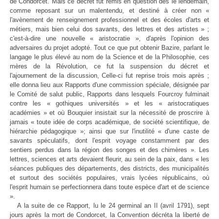
de Condorcet. Mais ce décret fut remis en question dès le lendemain,
comme reposant sur un malentendu, et destiné à créer non «
l'avènement de renseignement professionnel et des écoles d'arts et
métiers, mais bien celui dos savants, des lettres et des artistes » ;
c'est-à-dire une nouvelle « aristocratie », d'après l'opinion des
adversaires du projet adopté. Tout ce que put obtenir Bazire, parlant le
langage le plus élevé au nom de la Science et de la Philosophie, ces
mères de la Révolution, ce fut la suspension du décret et
l'ajournement de la discussion, Celle-ci fut reprise trois mois après ;
elle donna lieu aux Rapports d'une commission spéciale, désignée par
le Comité de salut public, Rapports dans lesquels Fourcroy fulminait
contre les « gothiques universités » et les « aristocratiques
académies » et où Bouquier insistait sur la nécessité de proscrire à
jamais « toute idée de corps académique, de société scientifique, de
hiérarchie pédagogique »; ainsi que sur l'inutilité « d'une caste de
savants spéculatifs, dont l'esprit voyage constamment par des
sentiers perdus dans la région des songes et des chimères ». Les
lettres, sciences et arts devaient fleurir, au sein de la paix, dans « les
séances publiques des départements, des districts, des municipalités
et surtout des sociétés populaires, vrais lycées républicains, où
l'esprit humain se perfectionnera dans toute espèce d'art et de science
».
A la suite de ce Rapport, lu le 24 germinal an II (avril 1791), sept
jours après la mort de Condorcet, la Convention décréta la liberté de