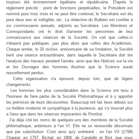
toujours été éminemment égalitaire et républicaine. D'après le
règlement précité : point de fonctions perpétuelles; le Président est
nommé pour trois mois et ne peut être continué; le Secrétaire est élu
pour deux ans et inéligible, etc. La rédaction du Bulletin est confiée à
six commissaires annuels, adjoints au Secrétaire. Les Membres et
Correspondants ont le droit d'amener les personnes de leur
connaissance aux séances de la Société. On voit que celles-ci
n'étaient pas publiques, pas plus alors que celles des Académies.
Chaque année, le 20 nivôse, anniversaire de sa fondation, la Société
tient une séance extraordinaire, dans laquelle le Secrétaire doit lire
l'analyse des travaux pendant l'année, ainsi que des Notices sur la vie
et les Ouvrages des hommes illustres que la Science aurait
nouvellement perdus.
Cette organisation n'a éprouvé, depuis lors, que de légers
changements.
Les hommes les plus considérables dans la Science ont tenu à
l'honneur de faire partie de la Société Philomathique et à y apporter
les prémices de leurs découvertes. Beaucoup ont fait leurs débuts sur
ce théâtre modeste et sympathique à la jeunesse, qui s'y trouvait plus
a l'aise que dans les séances imposantes de l'Institut.
J'ai déjà cité les noms de quelques-uns des membres de la Société
philomathique, antérieurs à l’an VI. Elle ne se renouvelle désormais
que par substitution. C'est ainsi qu'y entrèrent : en l'an VII (1798)
Chaptal; en 1797, Bichat; en 1800, de Candolle et Biot, que nous