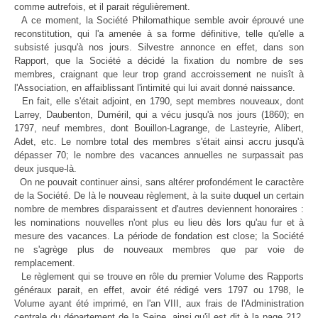
comme autrefois, et il parait régulièrement.
A ce moment, la Société Philomathique semble avoir éprouvé une
reconstitution, qui l'a amenée à sa forme définitive, telle qu'elle a
subsisté jusqu'à nos jours. Silvestre annonce en effet, dans son
Rapport, que la Société a décidé la fixation du nombre de ses
membres, craignant que leur trop grand accroissement ne nuisît à
l'Association, en affaiblissant l'intimité qui lui avait donné naissance.
En fait, elle s'était adjoint, en 1790, sept membres nouveaux, dont
Larrey, Daubenton, Duméril, qui a vécu jusqu'à nos jours (1860); en
1797, neuf membres, dont Bouillon-Lagrange, de Lasteyrie, Alibert,
Adet, etc. Le nombre total des membres s'était ainsi accru jusqu'à
dépasser 70; le nombre des vacances annuelles ne surpassait pas
deux jusque-là.
On ne pouvait continuer ainsi, sans altérer profondément le caractère
de la Société. De là le nouveau règlement, à la suite duquel un certain
nombre de membres disparaissent et d'autres deviennent honoraires :
les nominations nouvelles n'ont plus eu lieu dès lors qu'au fur et à
mesure des vacances. La période de fondation est close; la Société
ne s'agrège plus de nouveaux membres que par voie de
remplacement.
Le règlement qui se trouve en rôle du premier Volume des Rapports
généraux parait, en effet, avoir été rédigé vers 1797 ou 1798, le
Volume ayant été imprimé, en l'an VIII, aux frais de l'Administration
centrale du département de la Seine, ainsi qu'il est dit à la page 212.