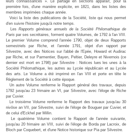
leurs connaissances ». Le partage en sections apparaît, pour la
première fois, d'une manière explicite, en 1821, dans les listes des
membres imprimées chaque année.
Voici la liste des publications de la Société, liste qui nous permet
d'en suivre l'histoire jusqu'à notre temps.
Les
Rapports généraux annuels de la Société Philomathique de
Paris
par ses secrétaires, forment quatre Volumes, de 1792 à l'an VIII.
Le premier Volume comprend l'année 1790, objet de deux Rapports
semestriels par Riche, et l'année 1791, objet d'un rapport par
Silvestre, avec des Notices sur l'abbé de l'Epée, Howard et Audirac
par Riche, et sur Parmentier, Bayen, Peltier, Deleyre et Nivernois (ce
dernier est mort en 1798) par Silvestre : Notices lues les unes à la
Société Philomathique, les autres au Lycée républicain et au Lycée
des arts. Le Volume a été imprimé en l'an VIII et porte en tête le
Règlement de la Société à cette époque.
Un autre Volume renferme le Rapport général des travaux, depuis
1792 jusqu'au 23 frimaire an VI, par Silvestre, avec l'éloge de Riche
par Cuvier.
Le troisième Volume renferme le Rapport des travaux jusqu'au 30
nivôse an VII, par Silvestre, suivi de l'éloge de Bouguer par Cuvier, et
de celui d'Eckhel par Millin.
Le quatrième Volume contient le Rapport de l'année suivante,
jusqu'au 20 frimaire an VIII, suivi de l'éloge de Borda par Lacroix, de
Bloch par Coquebert, et d'une Notice historique sur Pia par Silvestre.