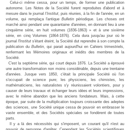
Celui-ci même cessa, pour un temps, de former une publication
autonome. Les Notes de la Société furent reproduites d'abord et à
mesure dans le journal
l’Institut
, puis réunies, à la fin de l'année, en un
volume, qui remplaça l'antique
Bulletin
périodique. Les choses ont
marché ainsi pendant une quarantaine d'années, en donnant lieu à une
cinquième série, en huit volumes (1836-1863) » et à une sixième
série, en cinq Volumes (1864-1876). Cela dura jusqu'au jour où le
journal
l'Institut
s'étant éteint, la Société dut reprendre à son compte la
publication du
Bulletin
, qui parait aujourd'hui en Cahiers trimestriels,
renfermant les Mémoires originaux et inédits des membres de la
Société.
C'est la septième série, qui court depuis 1876. La Société a éprouvé
une autre transformation non moins considérable, depuis une trentaine
d'années. Jusque vers 1850, c'était la principale Société où l'on
s'occupait de science pure; les physiciens, les chimistes, les
mathématiciens, les naturalistes s'y réunissaient volontiers, pour y
causer de leurs travaux et échanger leurs idées et leurs impressions,
avec le même abandon que les anciens fondateurs. Mais, à cette
époque, par suite de la multiplication toujours croissante des adeptes
des sciences, une Société unique cessa de pouvoir en embrasser le
vaste ensemble, et des Sociétés spéciales se fondèrent de toutes
parts.
Il y a là des nécessités qui s'imposent, un courant qu'il n'est au
pouvoir de personne d'arrêter. Cependant les Sociétés scientifiques