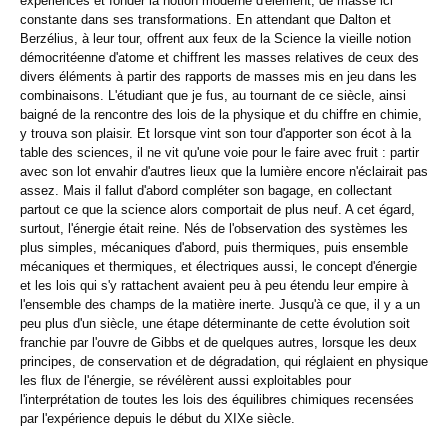
expériences et fonder la notion moderne d'élément, de masse ici
constante dans ses transformations. En attendant que Dalton et
Berzélius, à leur tour, offrent aux feux de la Science la vieille notion
démocritéenne d'atome et chiffrent les masses relatives de ceux des
divers éléments à partir des rapports de masses mis en jeu dans les
combinaisons. L'étudiant que je fus, au tournant de ce siècle, ainsi
baigné de la rencontre des lois de la physique et du chiffre en chimie,
y trouva son plaisir. Et lorsque vint son tour d'apporter son écot à la
table des sciences, il ne vit qu'une voie pour le faire avec fruit : partir
avec son lot envahir d'autres lieux que la lumière encore n'éclairait pas
assez. Mais il fallut d'abord compléter son bagage, en collectant
partout ce que la science alors comportait de plus neuf. A cet égard,
surtout, l'énergie était reine. Nés de l'observation des systèmes les
plus simples, mécaniques d'abord, puis thermiques, puis ensemble
mécaniques et thermiques, et électriques aussi, le concept d'énergie
et les lois qui s'y rattachent avaient peu à peu étendu leur empire à
l'ensemble des champs de la matière inerte. Jusqu'à ce que, il y a un
peu plus d'un siècle, une étape déterminante de cette évolution soit
franchie par l'ouvre de Gibbs et de quelques autres, lorsque les deux
principes, de conservation et de dégradation, qui réglaient en physique
les flux de l'énergie, se révélèrent aussi exploitables pour
l'interprétation de toutes les lois des équilibres chimiques recensées
par l'expérience depuis le début du XIXe siècle.