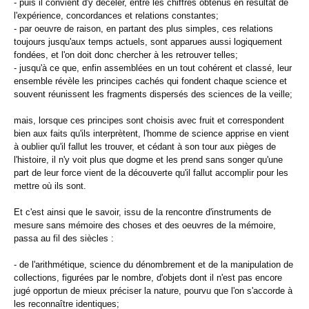
- puis il convient d'y déceler, entre les chiffres obtenus en résultat de
l'expérience, concordances et relations constantes;
- par oeuvre de raison, en partant des plus simples, ces relations
toujours jusqu'aux temps actuels, sont apparues aussi logiquement
fondées, et l'on doit donc chercher à les retrouver telles;
- jusqu'à ce que, enfin assemblées en un tout cohérent et classé, leur
ensemble révèle les principes cachés qui fondent chaque science et
souvent réunissent les fragments dispersés des sciences de la veille;
mais, lorsque ces principes sont choisis avec fruit et correspondent
bien aux faits qu'ils interprètent, l'homme de science apprise en vient
à oublier qu'il fallut les trouver, et cédant à son tour aux pièges de
l'histoire, il n'y voit plus que dogme et les prend sans songer qu'une
part de leur force vient de la découverte qu'il fallut accomplir pour les
mettre où ils sont.
Et c'est ainsi que le savoir, issu de la rencontre d'instruments de
mesure sans mémoire des choses et des oeuvres de la mémoire,
passa au fil des siècles :
- de l'arithmétique, science du dénombrement et de la manipulation de
collections, figurées par le nombre, d'objets dont il n'est pas encore
jugé opportun de mieux préciser la nature, pourvu que l'on s'accorde à
les reconnaître identiques;