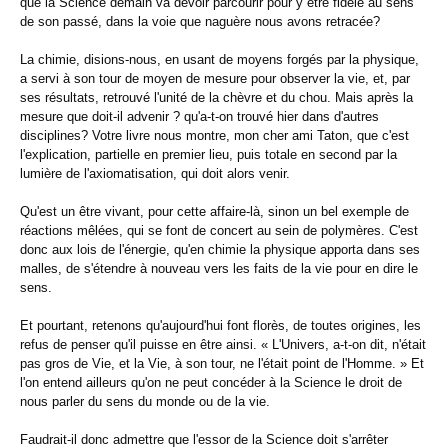
que la Science demain va devoir parcourir pour y être fidèle au sens
de son passé, dans la voie que naguère nous avons retracée?
La chimie, disions-nous, en usant de moyens forgés par la physique,
a servi à son tour de moyen de mesure pour observer la vie, et, par
ses résultats, retrouvé l'unité de la chèvre et du chou. Mais après la
mesure que doit-il advenir ? qu'a-t-on trouvé hier dans d'autres
disciplines? Votre livre nous montre, mon cher ami Taton, que c'est
l'explication, partielle en premier lieu, puis totale en second par la
lumière de l'axiomatisation, qui doit alors venir.
Qu'est un être vivant, pour cette affaire-là, sinon un bel exemple de
réactions mêlées, qui se font de concert au sein de polymères. C'est
donc aux lois de l'énergie, qu'en chimie la physique apporta dans ses
malles, de s'étendre à nouveau vers les faits de la vie pour en dire le
sens.
Et pourtant, retenons qu'aujourd'hui font florès, de toutes origines, les
refus de penser qu'il puisse en être ainsi. « L'Univers, a-t-on dit, n'était
pas gros de Vie, et la Vie, à son tour, ne l'était point de l'Homme. » Et
l'on entend ailleurs qu'on ne peut concéder à la Science le droit de
nous parler du sens du monde ou de la vie.
Faudrait-il donc admettre que l'essor de la Science doit s'arrêter