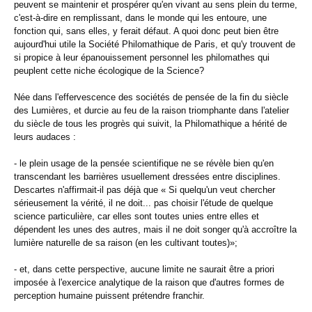
peuvent se maintenir et prospérer qu'en vivant au sens plein du terme,
c'est-à-dire en remplissant, dans le monde qui les entoure, une
fonction qui, sans elles, y ferait défaut. A quoi donc peut bien être
aujourd'hui utile la Société Philomathique de Paris, et qu'y trouvent de
si propice à leur épanouissement personnel les philomathes qui
peuplent cette niche écologique de la Science?
Née dans l'effervescence des sociétés de pensée de la fin du siècle
des Lumières, et durcie au feu de la raison triomphante dans l'atelier
du siècle de tous les progrès qui suivit, la Philomathique a hérité de
leurs audaces :
- le plein usage de la pensée scientifique ne se révèle bien qu'en
transcendant les barrières usuellement dressées entre disciplines.
Descartes n'affirmait-il pas déjà que « Si quelqu'un veut chercher
sérieusement la vérité, il ne doit... pas choisir l'étude de quelque
science particulière, car elles sont toutes unies entre elles et
dépendent les unes des autres, mais il ne doit songer qu'à accroître la
lumière naturelle de sa raison (en les cultivant toutes)»;
- et, dans cette perspective, aucune limite ne saurait être a priori
imposée à l'exercice analytique de la raison que d'autres formes de
perception humaine puissent prétendre franchir.