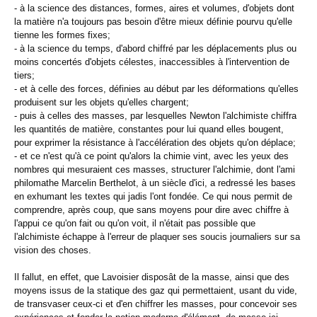
- à la science des distances, formes, aires et volumes, d'objets dont
la matière n'a toujours pas besoin d'être mieux définie pourvu qu'elle
tienne les formes fixes;
- à la science du temps, d'abord chiffré par les déplacements plus ou
moins concertés d'objets célestes, inaccessibles à l'intervention de
tiers;
- et à celle des forces, définies au début par les déformations qu'elles
produisent sur les objets qu'elles chargent;
- puis à celles des masses, par lesquelles Newton l'alchimiste chiffra
les quantités de matière, constantes pour lui quand elles bougent,
pour exprimer la résistance à l'accélération des objets qu'on déplace;
- et ce n'est qu'à ce point qu'alors la chimie vint, avec les yeux des
nombres qui mesuraient ces masses, structurer l'alchimie, dont l'ami
philomathe Marcelin Berthelot, à un siècle d'ici, a redressé les bases
en exhumant les textes qui jadis l'ont fondée. Ce qui nous permit de
comprendre, après coup, que sans moyens pour dire avec chiffre à
l'appui ce qu'on fait ou qu'on voit, il n'était pas possible que
l'alchimiste échappe à l'erreur de plaquer ses soucis journaliers sur sa
vision des choses.
Il fallut, en effet, que Lavoisier disposât de la masse, ainsi que des
moyens issus de la statique des gaz qui permettaient, usant du vide,
de transvaser ceux-ci et d'en chiffrer les masses, pour concevoir ses