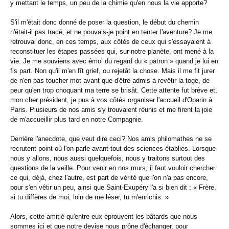
y mettant le temps, un peu de la chimie qu'en nous la vie apporte?
S'il m'était donc donné de poser la question, le début du chemin
n'était-il pas tracé, et ne pouvais-je point en tenter l'aventure? Je me
retrouvai donc, en ces temps, aux côtés de ceux qui s'essayaient à
reconstituer les étapes passées qui, sur notre planète, ont mené à la
vie. Je me souviens avec émoi du regard du « patron » quand je lui en
fis part. Non qu'il m'en fît grief, ou rejetât la chose. Mais il me fit jurer
de n'en pas toucher mot avant que d'être admis à revêtir la toge, de
peur qu'en trop choquant ma terre se brisât. Cette attente fut brève et,
mon cher président, je pus à vos côtés organiser l'accueil d'Oparin à
Paris. Plusieurs de nos amis s'y trouvaient réunis et me firent la joie
de m'accueillir plus tard en notre Compagnie.
Derrière l'anecdote, que veut dire ceci? Nos amis philomathes ne se
recrutent point où l'on parle avant tout des sciences établies. Lorsque
nous y allons, nous aussi quelquefois, nous y traitons surtout des
questions de la veille. Pour venir en nos murs, il faut vouloir chercher
ce qui, déjà, chez l'autre, est part de vérité que l'on n'a pas encore,
pour s'en vêtir un peu, ainsi que Saint-Exupéry l'a si bien dit : « Frère,
si tu diffères de moi, loin de me léser, tu m'enrichis. »
Alors, cette amitié qu'entre eux éprouvent les bâtards que nous
sommes ici et que notre devise nous prône d'échanger, pour