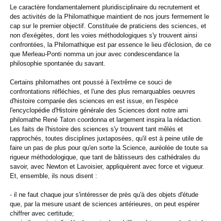
Le caractère fondamentalement pluridisciplinaire du recrutement et
des activités de la Philomathique maintient de nos jours fermement le
cap sur le premier objectif. Constituée de praticiens des sciences, et
non d'exégètes, dont les voies méthodologiques s'y trouvent ainsi
confrontées, la Philomathique est par essence le lieu d'éclosion, de ce
que Merleau-Ponti nomma un jour avec condescendance la
philosophie spontanée du savant.
Certains philomathes ont poussé à l'extrême ce souci de
confrontations réfléchies, et l'une des plus remarquables oeuvres
d'histoire comparée des sciences en est issue, en l'espèce
l'encyclopédie d'Histoire générale des Sciences dont notre ami
philomathe René Taton coordonna et largement inspira la rédaction.
Les faits de l'histoire des sciences s'y trouvent tant mêlés et
rapprochés, toutes disciplines juxtaposées, qu'il est à peine utile de
faire un pas de plus pour qu'en sorte la Science, auréolée de toute sa
rigueur méthodologique, que tant de bâtisseurs des cathédrales du
savoir, avec Newton et Lavoisier, appliquèrent avec force et vigueur.
Et, ensemble, ils nous disent :
- il ne faut chaque jour s'intéresser de près qu'à des objets d'étude
que, par la mesure usant de sciences antérieures, on peut espérer
chiffrer avec certitude;