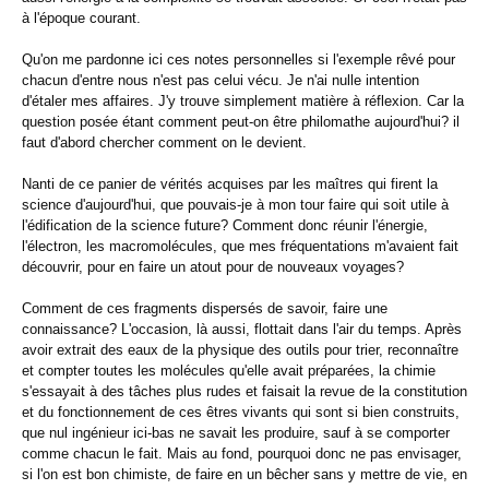
à l'époque courant.
Qu'on me pardonne ici ces notes personnelles si l'exemple rêvé pour
chacun d'entre nous n'est pas celui vécu. Je n'ai nulle intention
d'étaler mes affaires. J'y trouve simplement matière à réflexion. Car la
question posée étant comment peut-on être philomathe aujourd'hui? il
faut d'abord chercher comment on le devient.
Nanti de ce panier de vérités acquises par les maîtres qui firent la
science d'aujourd'hui, que pouvais-je à mon tour faire qui soit utile à
l'édification de la science future? Comment donc réunir l'énergie,
l'électron, les macromolécules, que mes fréquentations m'avaient fait
découvrir, pour en faire un atout pour de nouveaux voyages?
Comment de ces fragments dispersés de savoir, faire une
connaissance? L'occasion, là aussi, flottait dans l'air du temps. Après
avoir extrait des eaux de la physique des outils pour trier, reconnaître
et compter toutes les molécules qu'elle avait préparées, la chimie
s'essayait à des tâches plus rudes et faisait la revue de la constitution
et du fonctionnement de ces êtres vivants qui sont si bien construits,
que nul ingénieur ici-bas ne savait les produire, sauf à se comporter
comme chacun le fait. Mais au fond, pourquoi donc ne pas envisager,
si l'on est bon chimiste, de faire en un bêcher sans y mettre de vie, en