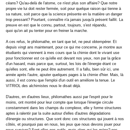
céans? Qu'au-delà de l'atome, ce n'est plus son affaire? Que notre
propre vie lui doit rester fermée, soit pour quelque raison qui tienne à
sa nature, soit parce que la science présente en la matière un danger
trop pressant? Pourtant, connaître n'a jamais jusqu'à présent faillit. La
preuve en est que le connu, partout, toujours, s'est répandu,
quoi qu'on ait pu tenter pour en freiner la marche.
A ces refus, le philomathe, en tant que tel, ne peut obtempérer. Et
depuis vingt ans maintenant, pour ce qui me concerne, je montre aux
étudiants qui viennent à mes cours que la chimie dont le vivant use
pour fonctionner est ce qu'elle est devant nos yeux, non par la grâce
d'un hasard, mais parce que, surtout, les lois de l'énergie étant ce
qu'elles sont, elle ne peut être autrement. II a fallu, bien sûr ici, une
année après l'autre, ajouter quelques pages à la chimie d'hier. Mais, là
aussi, il est connu que l'emploi d'un outil en améliore la tenue. Le
VITRIOL des alchimistes nous le disait déjà.
D'autres, en d'autres lieux, philomathes aussi par l'esprit pour le
moins, ont montré pour leur compte que lorsque l'énergie circule
constamment dans les champs du complexe, elle y forme structures
aptes à ralentir par la suite autour d'elles d'autres dégradations
d'énergie ou structures. Que sont donc ces structures qui jouent à nos
côtés, et pourquoi pas en nous, les jeux que nous devons jouer pour
nous survivre? Sont-elles nos outils, mais alors qui les mène? nos