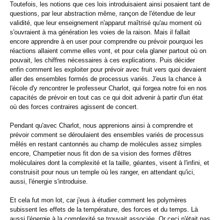
Toutefois, les notions que ces lois introduisaient ainsi posaient tant de
questions, par leur abstraction même, rançon de l'étendue de leur
validité, que leur enseignement n'apparut maîtrisé qu'au moment où
s'ouvraient à ma génération les voies de la raison. Mais il fallait
encore apprendre à en user pour comprendre ou prévoir pourquoi les
réactions allaient comme elles vont, et pour cela glaner partout où on
pouvait, les chiffres nécessaires à ces explications. Puis décider
enfin comment les exploiter pour prévoir avec fruit vers quoi devaient
aller des ensembles formés de processus variés. J'eus la chance à
l'école d'y rencontrer le professeur Charlot, qui forgea notre foi en nos
capacités de prévoir en tout cas ce qui doit advenir à partir d'un état
où des forces contraires agissent de concert.
Pendant qu'avec Charlot, nous apprenions ainsi à comprendre et
prévoir comment se déroulaient des ensembles variés de processus
mêlés en restant cantonnés au champ de molécules assez simples
encore, Champetier nous fit don de sa vision des formes d'êtres
moléculaires dont la complexité et la taille, géantes, visent à l'infini, et
construisit pour nous un temple où les ranger, en attendant qu'ici,
aussi, l'énergie s'introduise.
Et cela fut mon lot, car j'eus à étudier comment les polymères
subissent les effets de la température, des forces et du temps. Là
aussi l'énergie à la complexité se trouvait associée. Or ceci n'était pas