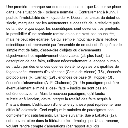
Une première remarque sur ces conceptions est que l'auteur se place
dans une situation de « science normale ». Contrairement à Kuhn, il
postule l'irréfutabilité du « noyau dur ». Depuis les crises du début du
siècle, marquées par les avènements successifs de la relativité puis
de la théorie quantique, les scientifiques sont devenus très prudents;
la possibilité d'une profonde remise en cause n'est pas souhaitée,
mais ne peut être écartée. Ce qui semble intouchable dans l'édifice
scientifique est représenté par l'ensemble de ce qui est désigné par le
simple mot de faits, c'est-à-dire d'objets ou d'événements
objectivement et répétitivement observables (cf. plus haut). La
description de ces faits, utilisant nécessairement le langage humain,
se traduit par des énoncés que les épistémologistes ont qualifiés de
façon variée: énoncés d'expérience (Cercle de Vienne) (18) , énoncés
protocolaires (R. Carnap) (19) , énoncés de base (K. Popper) (3) ,
énoncés d'observation (A. F. Chalmers) (2) . Un paradigme peut être
éventuellement éliminé si des« faits » inédits ne sont pas en
cohérence avec lui. Mais le nouveau paradigme, qu'il faudra
substituer à l'ancien, devra intégrer la totalité des faits acquis à
l'instant donné. L'édification d'une telle synthèse peut représenter une
difficulté colossale. Ceci explique le maintien de paradigmes non
complètement satisfaisants. La fable suivante, due à Lakatos (17),
est souvent citée dans la littérature épistémologique. Un astronome,
voulant rendre compte d'aberrations (par rapport aux lois