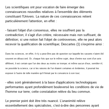
Les scientifiques ont pour vocation de faire émerger des
connaissances nouvelles relatives à l'ensemble des éléments
constituant l'Univers. La nature de ces connaissances retient
particulièrement l'attention, en effet :
- faisant l'objet d'un consensus, elles ne souffrent pas la
contradiction; il s'agit d'un critère, nécessaire mais non suffisant, de
définition; si une notion fait l'objet de controverses, elle ne peut alors
recevoir la qualification de scientifique; Descartes (1) s'exprime ainsi :
Dans les sciences, en effet, il n'y a peut-être pas de question sur laquelle les savants n'aient été
souvent en désaccord. Or, chaque fois que sur le même sujet, deux d'entre eux sont d'un avis
différent, il est certain que l'un des deux au moins se trompe; et même aucun d'eux, semble-t-il,
ne possède la science, car si les raisons de l'un étaient certaines et évidentes, il pourrait les
exposer à l'autre de telle manière qu'il finirait par le convaincre à son tour;
- elles sont généralement à la base d'applications technologiques
performantes ayant profondément bouleversé les conditions de vie de
l'homme sur terre; cette constatation relève du lieu commun.
Le premier point doit être très nuancé. L'unanimité relève
essentiellement des spécialistes, c'est-à-dire des personnes ayant