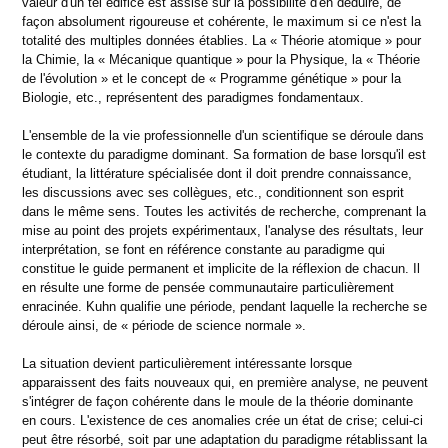
valeur d'un tel édifice est assise sur la possibilité d'en déduire, de
façon absolument rigoureuse et cohérente, le maximum si ce n'est la
totalité des multiples données établies. La « Théorie atomique » pour
la Chimie, la « Mécanique quantique » pour la Physique, la « Théorie
de l'évolution » et le concept de « Programme génétique » pour la
Biologie, etc., représentent des paradigmes fondamentaux.
L'ensemble de la vie professionnelle d'un scientifique se déroule dans
le contexte du paradigme dominant. Sa formation de base lorsqu'il est
étudiant, la littérature spécialisée dont il doit prendre connaissance,
les discussions avec ses collègues, etc., conditionnent son esprit
dans le même sens. Toutes les activités de recherche, comprenant la
mise au point des projets expérimentaux, l'analyse des résultats, leur
interprétation, se font en référence constante au paradigme qui
constitue le guide permanent et implicite de la réflexion de chacun. Il
en résulte une forme de pensée communautaire particulièrement
enracinée. Kuhn qualifie une période, pendant laquelle la recherche se
déroule ainsi, de « période de science normale ».
La situation devient particulièrement intéressante lorsque
apparaissent des faits nouveaux qui, en première analyse, ne peuvent
s'intégrer de façon cohérente dans le moule de la théorie dominante
en cours. L'existence de ces anomalies crée un état de crise; celui-ci
peut être résorbé, soit par une adaptation du paradigme rétablissant la