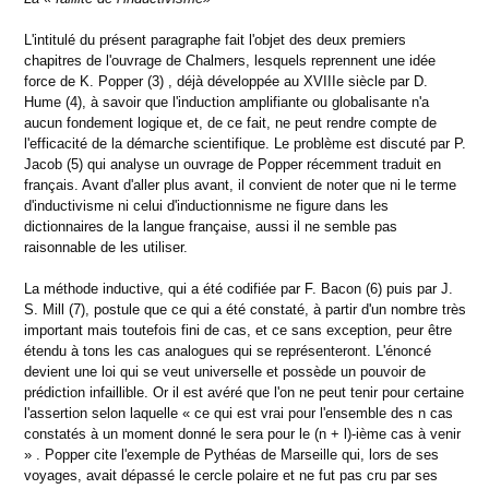
L'intitulé du présent paragraphe fait l'objet des deux premiers
chapitres de l'ouvrage de Chalmers, lesquels reprennent une idée
force de K. Popper (3) , déjà développée au XVIIIe siècle par D.
Hume (4), à savoir que l'induction amplifiante ou globalisante n'a
aucun fondement logique et, de ce fait, ne peut rendre compte de
l'efficacité de la démarche scientifique. Le problème est discuté par P.
Jacob (5) qui analyse un ouvrage de Popper récemment traduit en
français. Avant d'aller plus avant, il convient de noter que ni le terme
d'inductivisme ni celui d'inductionnisme ne figure dans les
dictionnaires de la langue française, aussi il ne semble pas
raisonnable de les utiliser.
La méthode inductive, qui a été codifiée par F. Bacon (6) puis par J.
S. Mill (7), postule que ce qui a été constaté, à partir d'un nombre très
important mais toutefois fini de cas, et ce sans exception, peur être
étendu à tons les cas analogues qui se représenteront. L'énoncé
devient une loi qui se veut universelle et possède un pouvoir de
prédiction infaillible. Or il est avéré que l'on ne peut tenir pour certaine
l'assertion selon laquelle « ce qui est vrai pour l'ensemble des n cas
constatés à un moment donné le sera pour le (n + l)-ième cas à venir
» . Popper cite l'exemple de Pythéas de Marseille qui, lors de ses
voyages, avait dépassé le cercle polaire et ne fut pas cru par ses