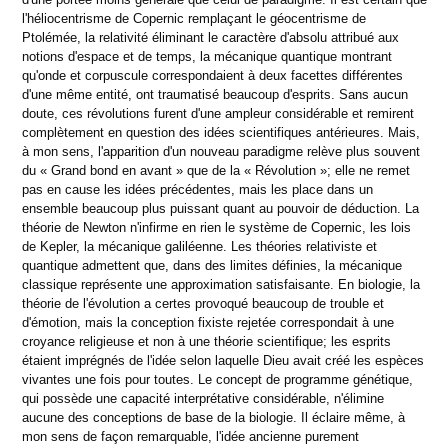
l'héliocentrisme de Copernic remplaçant le géocentrisme de
Ptolémée, la relativité éliminant le caractère d'absolu attribué aux
notions d'espace et de temps, la mécanique quantique montrant
qu'onde et corpuscule correspondaient à deux facettes différentes
d'une même entité, ont traumatisé beaucoup d'esprits. Sans aucun
doute, ces révolutions furent d'une ampleur considérable et remirent
complètement en question des idées scientifiques antérieures. Mais,
à mon sens, l'apparition d'un nouveau paradigme relève plus souvent
du « Grand bond en avant » que de la « Révolution »; elle ne remet
pas en cause les idées précédentes, mais les place dans un
ensemble beaucoup plus puissant quant au pouvoir de déduction. La
théorie de Newton n'infirme en rien le système de Copernic, les lois
de Kepler, la mécanique galiléenne. Les théories relativiste et
quantique admettent que, dans des limites définies, la mécanique
classique représente une approximation satisfaisante. En biologie, la
théorie de l'évolution a certes provoqué beaucoup de trouble et
d'émotion, mais la conception fixiste rejetée correspondait à une
croyance religieuse et non à une théorie scientifique; les esprits
étaient imprégnés de l'idée selon laquelle Dieu avait créé les espèces
vivantes une fois pour toutes. Le concept de programme génétique,
qui possède une capacité interprétative considérable, n'élimine
aucune des conceptions de base de la biologie. Il éclaire même, à
mon sens de façon remarquable, l'idée ancienne purement