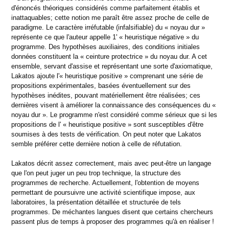
d'énoncés théoriques considérés comme parfaitement établis et
inattaquables; cette notion me paraît être assez proche de celle de
paradigme. Le caractère irréfutable (infalsifiable) du « noyau dur »
représente ce que l'auteur appelle 1' « heuristique négative » du
programme. Des hypothèses auxiliaires, des conditions initiales
données constituent la « ceinture protectrice » du noyau dur. A cet
ensemble, servant d'assise et représentant une sorte d'axiomatique,
Lakatos ajoute l'« heuristique positive » comprenant une série de
propositions expérimentales, basées éventuellement sur des
hypothèses inédites, pouvant matériellement être réalisées; ces
dernières visent à améliorer la connaissance des conséquences du «
noyau dur ». Le programme n'est considéré comme sérieux que si les
propositions de l' « heuristique positive » sont susceptibles d'être
soumises à des tests de vérification. On peut noter que Lakatos
semble préférer cette dernière notion à celle de réfutation.
Lakatos décrit assez correctement, mais avec peut-être un langage
que l'on peut juger un peu trop technique, la structure des
programmes de recherche. Actuellement, l'obtention de moyens
permettant de poursuivre une activité scientifique impose, aux
laboratoires, la présentation détaillée et structurée de tels
programmes. De méchantes langues disent que certains chercheurs
passent plus de temps à proposer des programmes qu'à en réaliser !