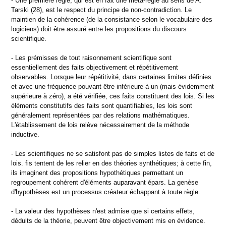
- Une première règle, qui est en fait une méta-règle au sens de A.
Tarski (28), est le respect du principe de non-contradiction. Le
maintien de la cohérence (de la consistance selon le vocabulaire des
logiciens) doit être assuré entre les propositions du discours
scientifique.
- Les prémisses de tout raisonnement scientifique sont
essentiellement des faits objectivement et répétitivement
observables. Lorsque leur répétitivité, dans certaines limites définies
et avec une fréquence pouvant être inférieure à un (mais évidemment
supérieure à zéro), a été vérifiée, ces faits constituent des lois. Si les
éléments constitutifs des faits sont quantifiables, les lois sont
généralement représentées par des relations mathématiques.
L'établissement de lois relève nécessairement de la méthode
inductive.
- Les scientifiques ne se satisfont pas de simples listes de faits et de
lois. fis tentent de les relier en des théories synthétiques; à cette fin,
ils imaginent des propositions hypothétiques permettant un
regroupement cohérent d'éléments auparavant épars. La genèse
d'hypothèses est un processus créateur échappant à toute règle.
- La valeur des hypothèses n'est admise que si certains effets,
déduits de la théorie, peuvent être objectivement mis en évidence.