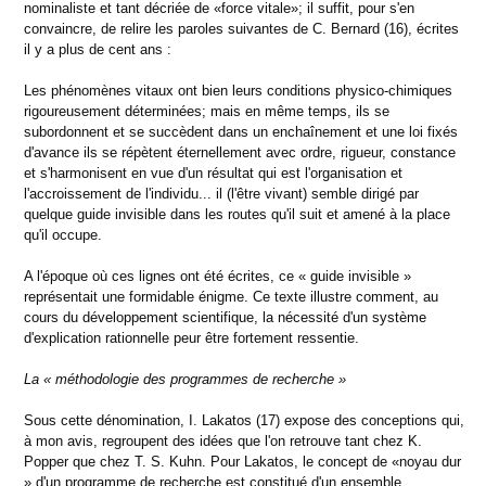
nominaliste et tant décriée de «force vitale»; il suffit, pour s'en
convaincre, de relire les paroles suivantes de C. Bernard (16), écrites
il y a plus de cent ans :
Les phénomènes vitaux ont bien leurs conditions physico-chimiques
rigoureusement déterminées; mais en même temps, ils se
subordonnent et se succèdent dans un enchaînement et une loi fixés
d'avance ils se répètent éternellement avec ordre, rigueur, constance
et s'harmonisent en vue d'un résultat qui est l'organisation et
l'accroissement de l'individu... il (l'être vivant) semble dirigé par
quelque guide invisible dans les routes qu'il suit et amené à la place
qu'il occupe.
A l'époque où ces lignes ont été écrites, ce « guide invisible »
représentait une formidable énigme. Ce texte illustre comment, au
cours du développement scientifique, la nécessité d'un système
d'explication rationnelle peur être fortement ressentie.
La « méthodologie des programmes de recherche »
Sous cette dénomination, I. Lakatos (17) expose des conceptions qui,
à mon avis, regroupent des idées que l'on retrouve tant chez K.
Popper que chez T. S. Kuhn. Pour Lakatos, le concept de «noyau dur
» d'un programme de recherche est constitué d'un ensemble