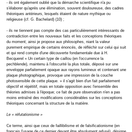
- ils ont également oublié que la démarche scientifique n'a pu
s'élaborer qu'après une élimination, souvent douloureuse, des cadres
théoriques antérieurs, lesquels étaient de nature mythique ou
religieuse (cf. G. Bachelard) (10) ;
- ils ne tiennent pas compte des cas particulièrement intéressants de
contradiction entre les nouveaux faits et les conceptions théoriques
du moment; ainsi je propose aux philosophes, niant la valeur
purement empirique de certains énoncés, de réfléchir sur celui qui suit
et qui rend compte d'une découverte fondamentale due à H.
Becquerel « Un certain type de caillou (en l'occurrence la
pechblende), maintenu à l'obscurité la plus totale, déposé sur une
enveloppe parfaitement opaque aux rayons lumineux et contenant une
plaque photographique, provoque une impression de la couche
photosensible de cette plaque. » il s'agit bien d'un fait parfaitement
objectif et répétitif, mais en totale opposition avec l'ensemble des
théories admises à l'époque; ce fait de pure observation n'en a pas
moins entraîné des modifications considérables sur les conceptions
théoriques concernant la structure de la matière.
Le « réfutationisme »
Ce terme, ainsi que ceux de faillibilisme et de falsificationisme (en
français l'usage de ce dernier devant être absolument refusé), désigne