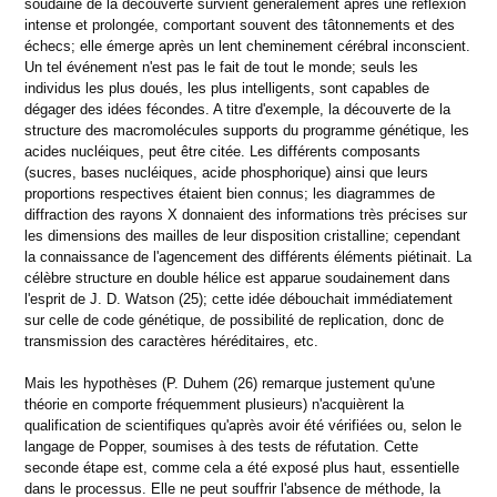
soudaine de la découverte survient généralement après une réflexion
intense et prolongée, comportant souvent des tâtonnements et des
échecs; elle émerge après un lent cheminement cérébral inconscient.
Un tel événement n'est pas le fait de tout le monde; seuls les
individus les plus doués, les plus intelligents, sont capables de
dégager des idées fécondes. A titre d'exemple, la découverte de la
structure des macromolécules supports du programme génétique, les
acides nucléiques, peut être citée. Les différents composants
(sucres, bases nucléiques, acide phosphorique) ainsi que leurs
proportions respectives étaient bien connus; les diagrammes de
diffraction des rayons X donnaient des informations très précises sur
les dimensions des mailles de leur disposition cristalline; cependant
la connaissance de l'agencement des différents éléments piétinait. La
célèbre structure en double hélice est apparue soudainement dans
l'esprit de J. D. Watson (25); cette idée débouchait immédiatement
sur celle de code génétique, de possibilité de replication, donc de
transmission des caractères héréditaires, etc.
Mais les hypothèses (P. Duhem (26) remarque justement qu'une
théorie en comporte fréquemment plusieurs) n'acquièrent la
qualification de scientifiques qu'après avoir été vérifiées ou, selon le
langage de Popper, soumises à des tests de réfutation. Cette
seconde étape est, comme cela a été exposé plus haut, essentielle
dans le processus. Elle ne peut souffrir l'absence de méthode, la