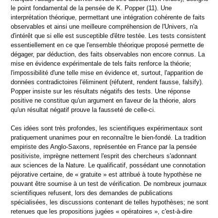
le point fondamental de la pensée de K. Popper (11). Une
interprétation théorique, permettant une intégration cohérente de faits
observables et ainsi une meilleure compréhension de l'Univers, n'a
d'intérêt que si elle est susceptible d'être testée. Les tests consistent
essentiellement en ce que l'ensemble théorique proposé permette de
dégager, par déduction, des faits observables non encore connus. La
mise en évidence expérimentale de tels faits renforce la théorie;
l'impossibilité d'une telle mise en évidence et, surtout, l'apparition de
données contradictoires l'éliminent (réfutent, rendent fausse, falsify).
Popper insiste sur les résultats négatifs des tests. Une réponse
positive ne constitue qu'un argument en faveur de la théorie, alors
qu'un résultat négatif prouve la fausseté de celle-ci.
Ces idées sont très profondes, les scientifiques expérimentaux sont
pratiquement unanimes pour en reconnaître le bien-fondé. La tradition
empiriste des Anglo-Saxons, représentée en France par la pensée
positiviste, imprègne nettement l'esprit des chercheurs s'adonnant
aux sciences de la Nature. Le qualificatif, possédant une connotation
péjorative certaine, de « gratuite » est attribué à toute hypothèse ne
pouvant être soumise à un test de vérification. De nombreux journaux
scientifiques refusent, lors des demandes de publications
spécialisées, les discussions contenant de telles hypothèses; ne sont
retenues que les propositions jugées « opératoires », c'est-à-dire