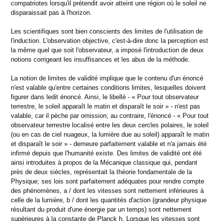
compatriotes lorsqu'il prétendit avoir atteint une région où le soleil ne
disparaissait pas à l'horizon.
Les scientifiques sont bien conscients des limites de l'utilisation de
l'induction. L'observation objective, c'est-à-dire donc la perception est
la même quel que soit l'observateur, a imposé l'introduction de deux
notions corrigeant les insuffisances et les abus de la méthode.
La notion de limites de validité implique que le contenu d'un énoncé
n'est valable qu'entre certaines conditions limites, lesquelles doivent
figurer dans ledit énoncé. Ainsi, le libellé - « Pour tout observateur
terrestre, le soleil apparaît le matin et disparaît le soir » - n'est pas
valable, car il pèche par omission; au contraire, l'énoncé - « Pour tout
observateur terrestre localisé entre les deux cercles polaires, le soleil
(ou en cas de ciel nuageux, la lumière due au soleil) apparaît le matin
et disparaît le soir » - demeure parfaitement valable et n'a jamais été
infirmé depuis que l'humanité existe. Des limites de validité ont été
ainsi introduites à propos de la Mécanique classique qui, pendant
près de deux siècles, représentait la théorie fondamentale de la
Physique; ses lois sont parfaitement adéquates pour rendre compte
des phénomènes, a / dont les vitesses sont nettement inférieures à
celle de la lumière, b / dont les quantités d'action (grandeur physique
résultant du produit d'une énergie par un temps) sont nettement
supérieures à la constante de Planck h. Lorsque les vitesses sont