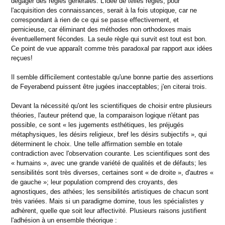
dégager des règles générales. L'idée de telles règles, pour
l'acquisition des connaissances, serait à la fois utopique, car ne
correspondant à rien de ce qui se passe effectivement, et
pernicieuse, car éliminant des méthodes non orthodoxes mais
éventuellement fécondes. La seule règle qui survit est tout est bon.
Ce point de vue apparaît comme très paradoxal par rapport aux idées
reçues!
Il semble difficilement contestable qu'une bonne partie des assertions
de Feyerabend puissent être jugées inacceptables; j'en citerai trois.
Devant la nécessité qu'ont les scientifiques de choisir entre plusieurs
théories, l'auteur prétend que, la comparaison logique n'étant pas
possible, ce sont « les jugements esthétiques, les préjugés
métaphysiques, les désirs religieux, bref les désirs subjectifs », qui
déterminent le choix. Une telle affirmation semble en totale
contradiction avec l'observation courante. Les scientifiques sont des
« humains », avec une grande variété de qualités et de défauts; les
sensibilités sont très diverses, certaines sont « de droite », d'autres «
de gauche »; leur population comprend des croyants, des
agnostiques, des athées; les sensibilités artistiques de chacun sont
très variées. Mais si un paradigme domine, tous les spécialistes y
adhèrent, quelle que soit leur affectivité. Plusieurs raisons justifient
l'adhésion à un ensemble théorique :