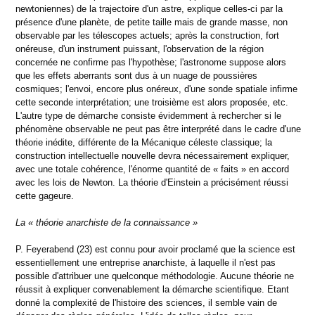
newtoniennes) de la trajectoire d'un astre, explique celles-ci par la
présence d'une planète, de petite taille mais de grande masse, non
observable par les télescopes actuels; après la construction, fort
onéreuse, d'un instrument puissant, l'observation de la région
concernée ne confirme pas l'hypothèse; l'astronome suppose alors
que les effets aberrants sont dus à un nuage de poussières
cosmiques; l'envoi, encore plus onéreux, d'une sonde spatiale infirme
cette seconde interprétation; une troisième est alors proposée, etc.
L'autre type de démarche consiste évidemment à rechercher si le
phénomène observable ne peut pas être interprété dans le cadre d'une
théorie inédite, différente de la Mécanique céleste classique; la
construction intellectuelle nouvelle devra nécessairement expliquer,
avec une totale cohérence, l'énorme quantité de « faits » en accord
avec les lois de Newton. La théorie d'Einstein a précisément réussi
cette gageure.
La « théorie anarchiste de la connaissance »
P. Feyerabend (23) est connu pour avoir proclamé que la science est
essentiellement une entreprise anarchiste, à laquelle il n'est pas
possible d'attribuer une quelconque méthodologie. Aucune théorie ne
réussit à expliquer convenablement la démarche scientifique. Etant
donné la complexité de l'histoire des sciences, il semble vain de