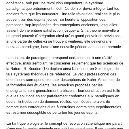
cohérence, soit par une révolution engendrant un système
paradigmatique entièrement inédit. Ce dernier devra intégrer tant les
anciens faits que les nouveaux. Une telle révolution, réalisée le plus
souvent par des esprits jeunes, se heurte à l'opposition des
personnes trop imprégnées des conceptions anciennes, lesquelles
avaient donné entière satisfaction jusque-là. Si la théorie nouvelle a
un grand pouvoir d'intégration ainsi qu'un grand pouvoir de prévisions,
si une partie de celles-ci se trouvent vérifiées, elle deviendra le
nouveau paradigme, base d'une nouvelle période de science normale.
Le concept de paradigme correspond certainement à une réalité
effective, mais semblant ne concerner seulement que les sciences de
la Nature. R. Boudon (15) déplore ainsi l'absence, en Sociologie, de
tels systèmes théoriques de référence. Le vécu professionnel des
chercheurs correspond bien aux descriptions de Kuhn. Ainsi, lors de
la formation des étudiants, les exercices proposés par les
enseignants sont généralement artificiels : leur construction est telle
que les solutions soient parfaitement conformes aux paradigmes en
cours; l'introduction de données réelles, qui nécessiteraient de
nombreuses corrections dues à certaines contraintes expérimentales,
est estimée susceptible de perturber les jeunes esprits.
En tant que biologiste, le concept de révolution scientifique me paraît
d'une portée moins générale que celui de paradigme. Il est certain que