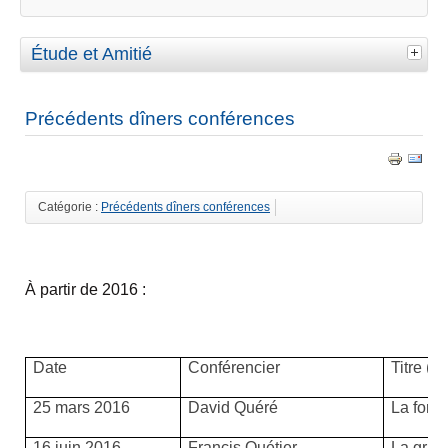
Étude et Amitié
Précédents dîners conférences
Catégorie :
Précédents dîners conférences
À partir de 2016 :
Date
Conférencier
Titre (co
25 mars 2016
David Quéré
La form
16 juin 2016
Francis Quétier
La gran