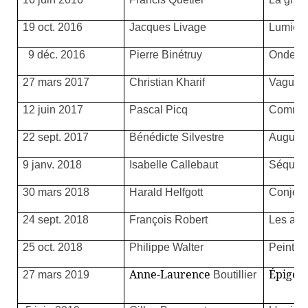
19 oct. 2016
Jacques Livage
Lumière
9 déc. 2016
Pierre Binétruy
Ondes g
27 mars 2017
Christian Kharif
Vagues 
12 juin 2017
Pascal Picq
Comment
22 sept. 2017
Bénédicte Silvestre
Augusti
9 janv. 2018
Isabelle Callebaut
Séquenc
30 mars 2018
Harald Helfgott
Conject
24 sept. 2018
François Robert
Les ano
25 oct. 2018
Philippe Walter
Peintur
Anne-Laurence
Épigén
27 mars 2019
Boutillier