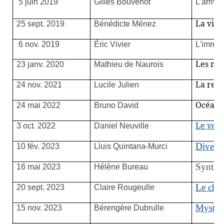
5 juin 2019
Gilles Bouvenot
L'arriv
La vie 
25 sept. 2019
Bénédicte Ménez
6 nov. 2019
Éric Vivier
L'immun
Les ra
23 janv. 2020
Mathieu de Naurois
La redé
24 nov. 2021
Lucile Julien
Océan 
24 mai 2022
Bruno David
Le verr
3 oct. 2022
Daniel Neuville
Diversi
10 fév. 2023
Lluis Quintana-Murci
Synthét
16 mai 2023
Hélène Bureau
Le chr
20 sept. 2023
Claire Rougeulle
Mystéri
15 nov. 2023
Bérengère Dubrulle