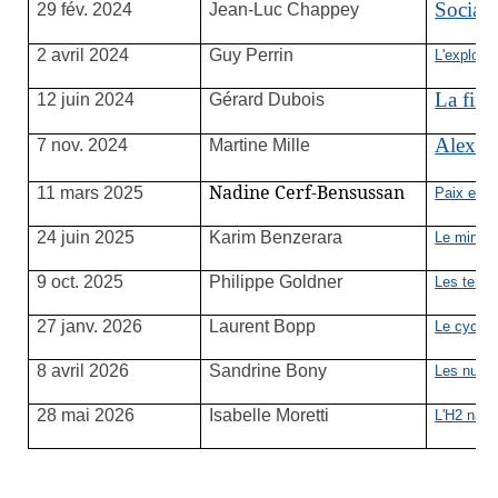
Sociabi
29 fév. 2024
Jean-Luc Chappey
2 avril 2024
Guy Perrin
L'explorat
La fin 
12 juin 2024
Gérard Dubois
Alexan
7 nov. 2024
Martine Mille
Nadine Cerf-Bensussan
11 mars 2025
Paix et gu
24 juin 2025
Karim Benzerara
Le minéral
9 oct. 2025
Philippe Goldner
Les terre
27 janv. 2026
Laurent Bopp
Le cycle 
8 avril 2026
Sandrine Bony
Les nuages
28 mai 2026
Isabelle Moretti
L'H2 natu